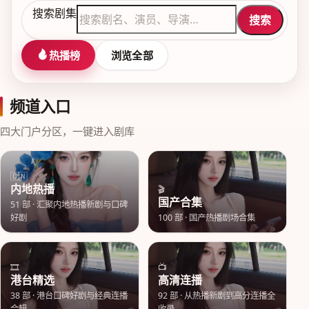
搜索剧集
搜索
热播榜
浏览全部
频道入口
四大门户分区，一键进入剧库
🇨🇳
内地热播
🎬
国产合集
51
部 ·
汇聚内地热播新剧与口碑
好剧
100
部 ·
国产热播剧场合集
🎞️
📺
港台精选
高清连播
38
部 ·
港台口碑好剧与经典连播
92
部 ·
从热播新剧到高分连播全
合辑
收录