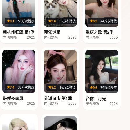
24集
32集
40集
9.1
50万次播放
9.0
35万次播放
8.9
44万次播放
新杭州狂飙 第1季
丽江迷局
重庆之歌 第2季
内地热播
2025
内地热播
2025
内地热播
2025
36集
29集
116分钟
7.4
32万次播放
8.2
16万次播放
9.6
50万次播放
鼓楼夜南风
外滩追击 第1季
台南：月光
内地热播
2025
内地热播
2025
港台精选
2024