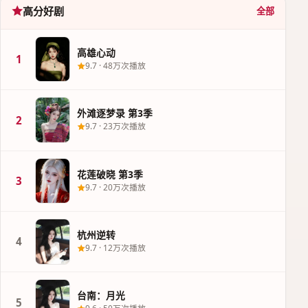
高分好剧
全部
高雄心动
1
9.7
·
48万次播放
外滩逐梦录 第3季
2
9.7
·
23万次播放
花莲破晓 第3季
3
9.7
·
20万次播放
杭州逆转
4
9.7
·
12万次播放
台南：月光
5