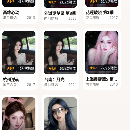
20集
36集
9.7
48万次播放
9.7
20万次播放
39集
9.7
23万次播放
高雄心动
花莲破晓 第3季
外滩逐梦录 第3季
港台精选
2013
港台精选
2017
内地热播
2020
26集
第20期
116分钟
9.6
27万次播放
9.7
12万次播放
9.6
50万次播放
上海晨雾篇5 第2
杭州逆转
台南：月光
季
内地热播
2010
国产合集
2017
港台精选
2024