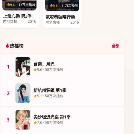
33集
9.6
13万次播放
23集
9.6
11万次播放
上海心动 第3季
宽窄巷破晓行动
内地热播
2016
内地热播
2016
热播榜
全部
台南：月光
1
9.6
·
50万次播放
新杭州狂飙 第1季
2
9.1
·
50万次播放
尖沙咀追光案 第1季
3
7.6
·
50万次播放