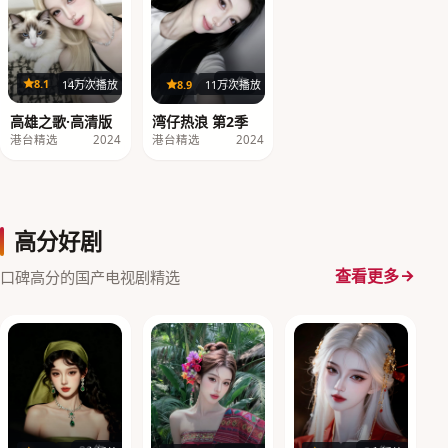
96分钟
20集
8.1
14万次播放
8.9
11万次播放
高雄之歌·高清版
湾仔热浪 第2季
港台精选
2024
港台精选
2024
高分好剧
查看更多
口碑高分的国产电视剧精选