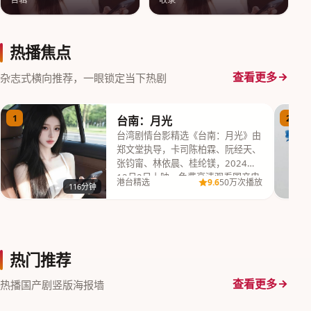
热播焦点
查看更多
杂志式横向推荐，一眼锁定当下热剧
1
2
台南：月光
台湾剧情台影精选《台南：月光》由
郑文堂执导，卡司陈柏霖、阮经天、
张钧甯、林依晨、桂纶镁，2024年
12月2日上映，免费高清观看国产电
9.6
港台精选
50万次播放
116分钟
视剧完整版高…
热门推荐
查看更多
热播国产剧竖版海报墙