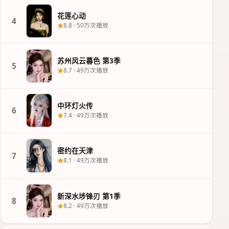
花莲心动
4
8.8
·
50万次播放
苏州风云暮色 第3季
5
8.7
·
49万次播放
中环灯火传
6
7.4
·
49万次播放
密约在天津
7
8.1
·
49万次播放
新深水埗锋刃 第1季
8
8.2
·
49万次播放