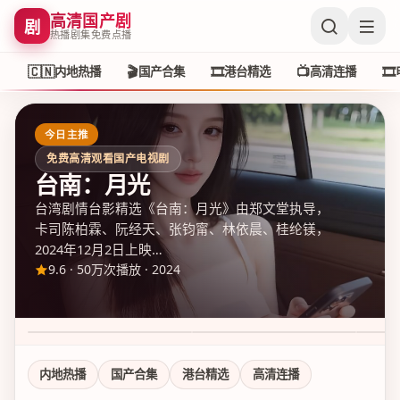
高清国产剧
剧
热播剧集免费点播
🇨🇳
🎬
🎞️
📺
🎞️
内地热播
国产合集
港台精选
高清连播
今日主推
免费高清观看国产电视剧
台南：月光
台湾剧情台影精选《台南：月光》由郑文堂执导，
卡司陈柏霖、阮经天、张钧甯、林依晨、桂纶镁，
2024年12月2日上映…
9.6
·
50万次播放
·
2024
新杭州狂飙 第1季
尖沙咀追光案 第1季
花莲
9.1
·
50万次播放
7.6
·
50万次播放
8.8
·
5
内地热播
国产合集
港台精选
高清连播