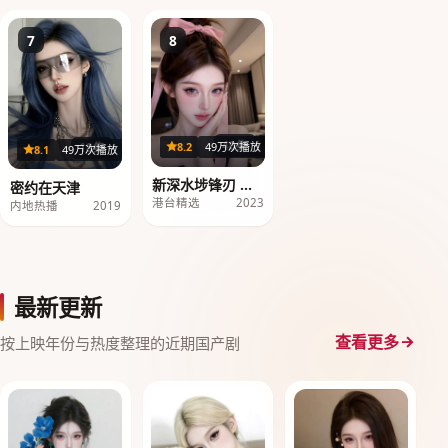
7
8
40集
8.2
49万次播放
18集
8.1
49万次播放
新深水埗锋刃 第1
密约在天津
季
港台精选
2023
内地热播
2019
最新更新
查看更多
按上映年份与热度整理的近期国产剧