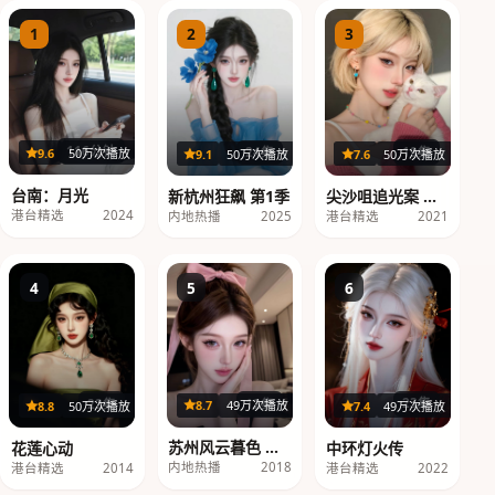
1
2
3
116分钟
19集
24集
9.6
50万次播放
7.6
50万次播放
9.1
50万次播放
台南：月光
尖沙咀追光案 第1
新杭州狂飙 第1季
季
港台精选
2024
港台精选
2021
内地热播
2025
4
5
6
12集
22集
23集
8.7
49万次播放
8.8
50万次播放
7.4
49万次播放
苏州风云暮色 第3
花莲心动
中环灯火传
季
内地热播
2018
港台精选
2014
港台精选
2022